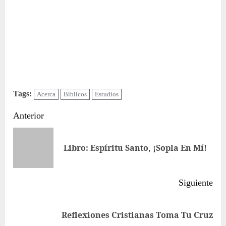
Tags:
Acerca
Bíblicos
Estudios
Sigue
Anterior
leyendo
Ent
Libro: Espíritu Santo, ¡Sopla En Mí!
ant
Siguiente
Siguiente
Reflexiones Cristianas Toma Tu Cruz
entrada: