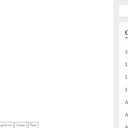
1
1
1
1
A
A
gélicos
Gratis
Para
A