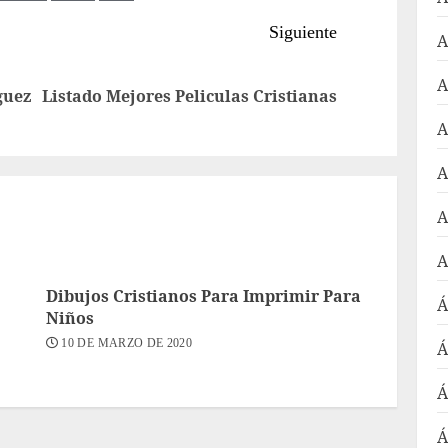
Siguiente
A
A
Entrada
Siguiente
guez
Listado Mejores Peliculas Cristianas
anterior:
entrada:
A
A
A
A
Dibujos Cristianos Para Imprimir Para
Á
Niños
10 DE MARZO DE 2020
Á
Á
Á