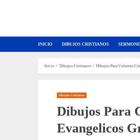
Saltar
al
contenido
INICIO
DIBUJOS CRISTIANOS
SERMONE
Inicio
Dibujos Cristianos
Dibujos Para Colorear Cri
Dibujos Cristianos
Dibujos Para C
Evangelicos Gr