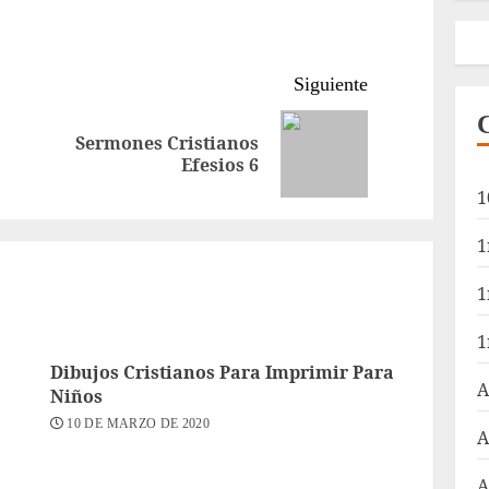
Siguiente
Sermones Cristianos
Entrada
Siguiente
Efesios 6
anterior:
entrada:
1
1
1
1
Dibujos Cristianos Para Imprimir Para
A
Niños
10 DE MARZO DE 2020
A
A