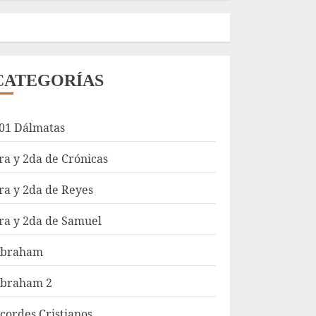
CATEGORÍAS
01 Dálmatas
ra y 2da de Crónicas
ra y 2da de Reyes
ra y 2da de Samuel
braham
braham 2
cordes Cristianos