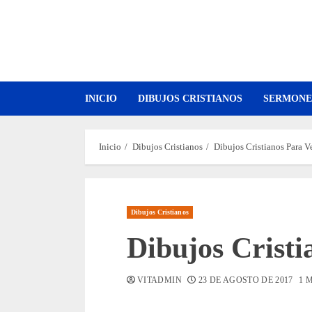
Saltar
al
contenido
INICIO
DIBUJOS CRISTIANOS
SERMONE
Inicio
Dibujos Cristianos
Dibujos Cristianos Para V
Dibujos Cristianos
Dibujos Cristi
VITADMIN
23 DE AGOSTO DE 2017
1 