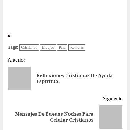
Tags:
Cristianos
Dibujos
Para
Remeras
Sigue
Anterior
leyendo
Reflexiones Cristianas De Ayuda
Ent
Espiritual
ant
Siguiente
Mensajes De Buenas Noches Para
Siguiente
Celular Cristianos
entrada: