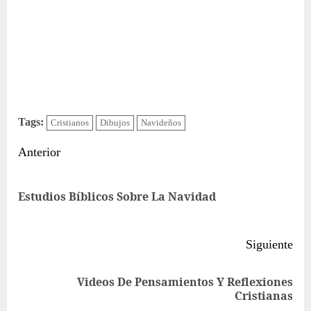
Tags:
Cristianos
Dibujos
Navideños
Sigue
Anterior
leyendo
Ent
Estudios Bíblicos Sobre La Navidad
ant
Siguiente
Videos De Pensamientos Y Reflexiones
Siguiente
Cristianas
entrada: