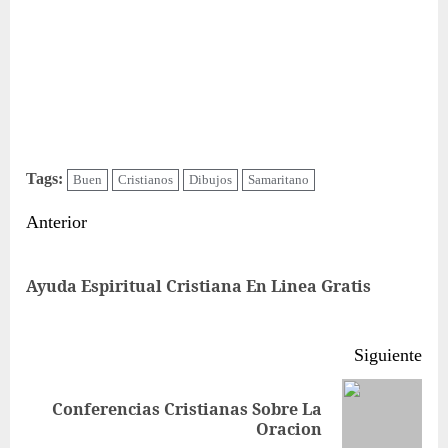
Tags:
Buen
Cristianos
Dibujos
Samaritano
Sigue
Anterior
leyendo
Ent
Ayuda Espiritual Cristiana En Linea Gratis
ant
Siguiente
Conferencias Cristianas Sobre La
Siguiente
Oracion
entrada: