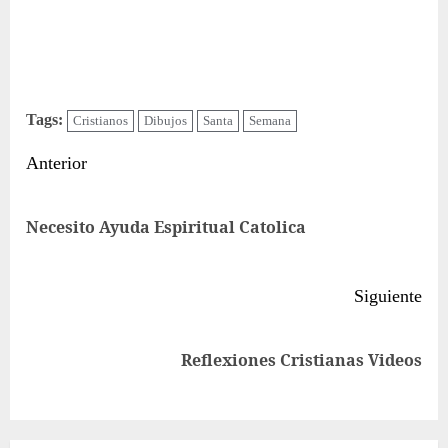
Tags:
Cristianos
Dibujos
Santa
Semana
Sigue
Anterior
leyendo
Ent
Necesito Ayuda Espiritual Catolica
ant
Siguiente
Siguiente
Reflexiones Cristianas Videos
entrada: