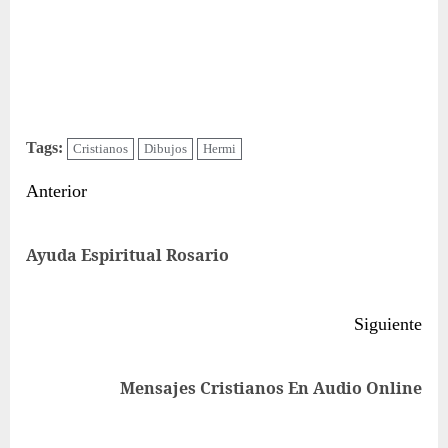
Tags:
Cristianos
Dibujos
Hermi
Sigue
Anterior
leyendo
Ent
Ayuda Espiritual Rosario
ant
Siguiente
Siguiente
Mensajes Cristianos En Audio Online
entrada: