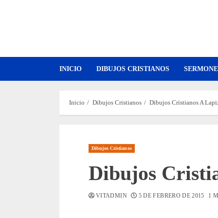
Saltar
al
contenido
INICIO
DIBUJOS CRISTIANOS
SERMONE
Inicio
Dibujos Cristianos
Dibujos Cristianos A Lapi
Dibujos Cristianos
Dibujos Cristi
VITADMIN
5 DE FEBRERO DE 2015
1 