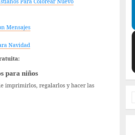
istianos Para Colorear Nuevo
Con Mensajes
Para Navidad
atuita:
os para niños
de imprimirlos, regalarlos y hacer las
B