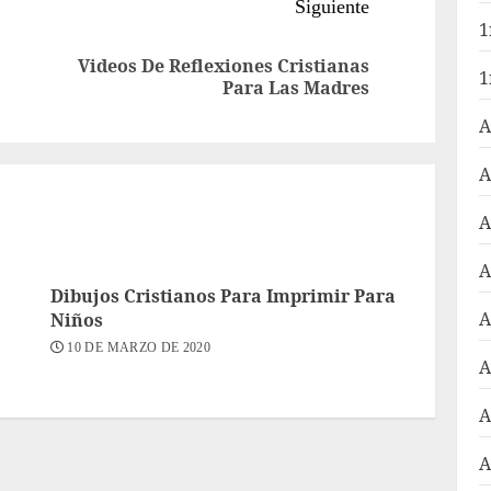
Siguiente
1
Videos De Reflexiones Cristianas
Entrada
Siguiente
1
Para Las Madres
anterior:
entrada:
A
A
A
A
Dibujos Cristianos Para Imprimir Para
A
Niños
10 DE MARZO DE 2020
A
A
A