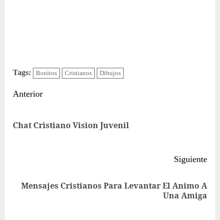
Tags:
Bonitos
Cristianos
Dibujos
Sigue
Anterior
leyendo
Ent
Chat Cristiano Vision Juvenil
ant
Siguiente
Mensajes Cristianos Para Levantar El Animo A
Siguiente
Una Amiga
entrada: