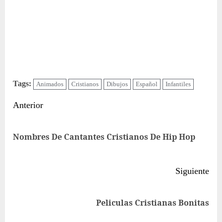
Tags:
Animados
Cristianos
Dibujos
Español
Infantiles
Sigue
Anterior
leyendo
Ent
Nombres De Cantantes Cristianos De Hip Hop
ant
Siguiente
Siguiente
Peliculas Cristianas Bonitas
entrada: