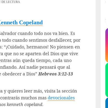
N DE LECTURA
Kenneth Copeland
 Salvador cuando todo nos va bien. Es
 todo cuando sentimos desfallecer, por
os: “¡Cuidado, hermanos! No piensen en
ra que no se aparten del Dios que vive
ientras aún queda tiempo, cada uno
onfiando. Así nadie pensará que al
de obedecer a Dios”
Hebreos 3:12-13
a y quieres leer más, visita la sección
ncontrarás muchos mas
devocionales
anos kenneth copeland
.