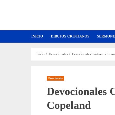
Saltar
al
contenido
INICIO
DIBUJOS CRISTIANOS
SERMONE
Inicio
Devocionales
Devocionales Cristianos Kenn
Devocionales
Devocionales 
Copeland