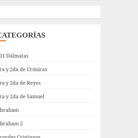
CATEGORÍAS
01 Dálmatas
ra y 2da de Crónicas
ra y 2da de Reyes
ra y 2da de Samuel
braham
braham 2
cordes Cristianos