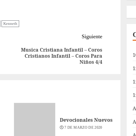
Kenneth
Siguiente
Musica Cristiana Infantil – Coros
Entrada
Siguiente
1
Cristianos Infantil – Coros Para
Niños 4/4
anterior:
entrada:
1
1
1
A
Devocionales Nuevos
A
7 DE MARZO DE 2020
A