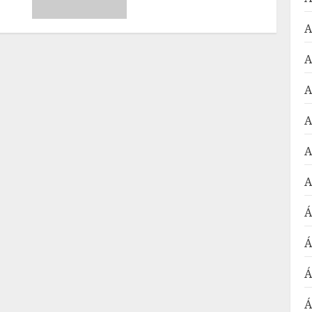
A
A
A
A
A
A
Á
Á
Á
Á