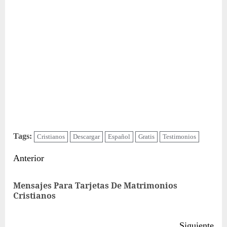
Tags:
Cristianos
Descargar
Español
Gratis
Testimonios
Sigue
Anterior
leyendo
Mensajes Para Tarjetas De Matrimonios
Ent
Cristianos
ant
Siguiente