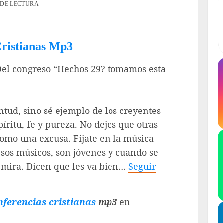
 DE LECTURA
Cristianas Mp3
el congreso “Hechos 29? tomamos esta
tud, sino sé ejemplo de los creyentes
íritu, fe y pureza. No dejes que otras
como una excusa. Fíjate en la música
esos músicos, son jóvenes y cuando se
s mira. Dicen que les va bien…
Seguir
nferencias cristianas
mp3
en