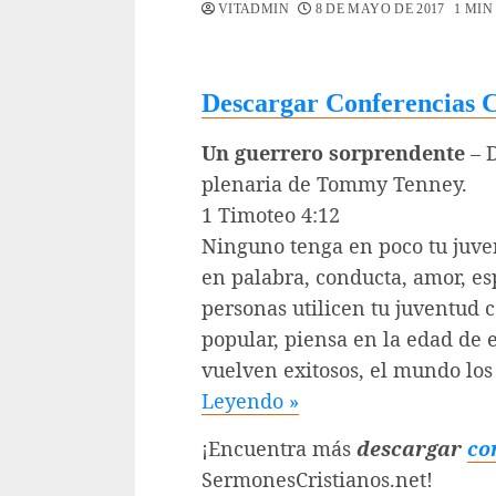
VITADMIN
8 DE MAYO DE 2017
1 MIN
Descargar Conferencias 
Un guerrero sorprendente
– D
plenaria de Tommy Tenney.
1 Timoteo 4:12
Ninguno tenga en poco tu juven
en palabra, conducta, amor, esp
personas utilicen tu juventud 
popular, piensa en la edad de 
vuelven exitosos, el mundo lo
Leyendo »
¡Encuentra más
descargar
co
SermonesCristianos.net!