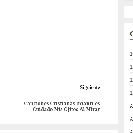
1
1
1
Siguiente
1
Canciones Cristianas Infantiles
Entrada
Siguiente
A
Cuidado Mis Ojitos Al Mirar
anterior:
entrada:
A
A