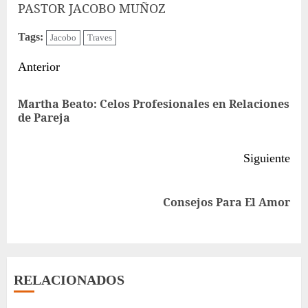
PASTOR JACOBO MUÑOZ
Tags:
Jacobo
Traves
Sigue
Anterior
leyendo
Martha Beato: Celos Profesionales en Relaciones
Ent
de Pareja
ant
Siguiente
Siguiente
Consejos Para El Amor
entrada:
RELACIONADOS