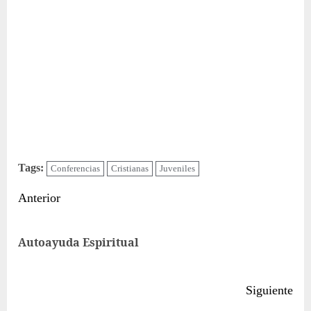
Tags:
Conferencias
Cristianas
Juveniles
Sigue
Anterior
leyendo
Ent
Autoayuda Espiritual
ant
Siguiente