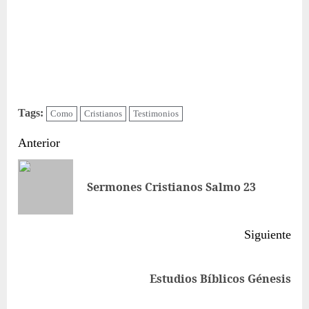
Tags:
Como
Cristianos
Testimonios
Sigue
Anterior
leyendo
Ent
Sermones Cristianos Salmo 23
ant
Siguiente
Siguiente
Estudios Bíblicos Génesis
entrada: