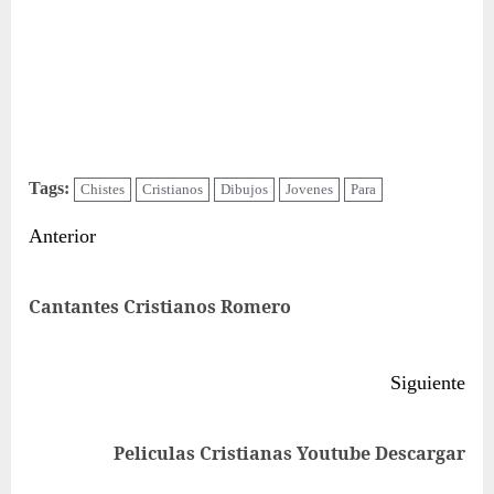
Tags:
Chistes
Cristianos
Dibujos
Jovenes
Para
Sigue
Anterior
leyendo
Ent
Cantantes Cristianos Romero
ant
Siguiente
Siguiente
Peliculas Cristianas Youtube Descargar
entrada: