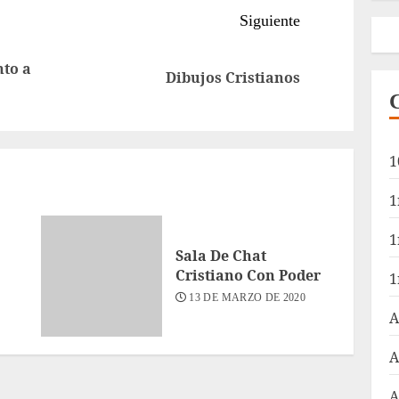
Siguiente
to a
Entrada
Siguiente
Dibujos Cristianos
anterior:
entrada:
1
1
1
Sala De Chat
Cristiano Con Poder
1
13 DE MARZO DE 2020
A
A
A