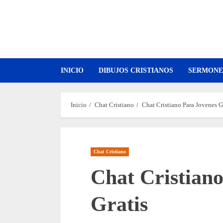
Saltar
al
contenido
INICIO
DIBUJOS CRISTIANOS
SERMONE
Inicio
Chat Cristiano
Chat Cristiano Para Jovenes G
Chat Cristiano
Chat Cristian
Gratis