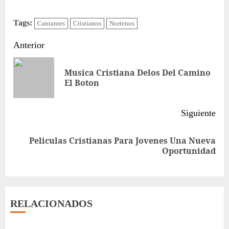
Tags:
Cantantes
Cristianos
Nortenos
Sigue
Anterior
leyendo
Musica Cristiana Delos Del Camino
Ent
El Boton
ant
Siguiente
Peliculas Cristianas Para Jovenes Una Nueva
Siguiente
Oportunidad
entrada:
RELACIONADOS