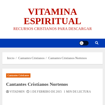
Saltar
VITAMINA
al
contenido
ESPIRITUAL
RECURSOS CRISTIANOS PARA DESCARGAR
Inicio
Cantantes Cristianos
Cantantes Cristianos Nortenos
Cantantes Cristianos
Cantantes Cristianos Nortenos
VITADMIN
1 DE FEBRERO DE 2015
1 MIN DE LECTURA