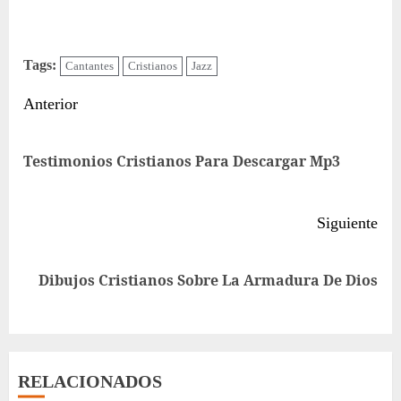
Tags:
Cantantes
Cristianos
Jazz
Sigue
Anterior
leyendo
Ent
Testimonios Cristianos Para Descargar Mp3
ant
Siguiente
Siguiente
Dibujos Cristianos Sobre La Armadura De Dios
entrada:
RELACIONADOS