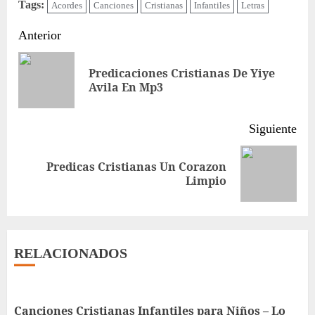
Tags:
Acordes
Canciones
Cristianas
Infantiles
Letras
Sigue
Anterior
leyendo
Predicaciones Cristianas De Yiye
Ent
Avila En Mp3
ant
Siguiente
Predicas Cristianas Un Corazon
Siguiente
Limpio
entrada:
RELACIONADOS
Canciones Cristianas Infantiles para Niños – Lo