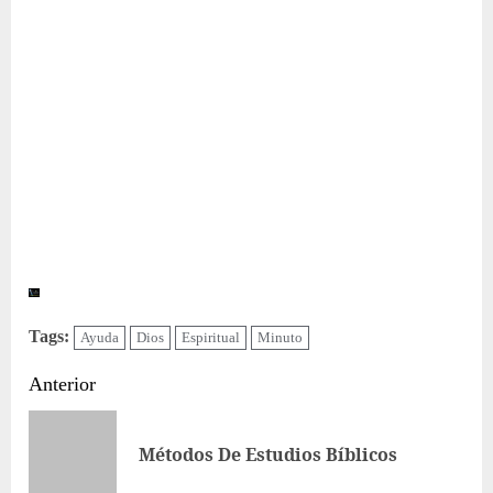
Tags:
Ayuda
Dios
Espiritual
Minuto
Sigue
Anterior
leyendo
Ent
Métodos De Estudios Bíblicos
ant