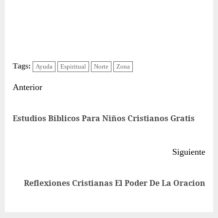
Tags:
Ayuda
Espiritual
Norte
Zona
Sigue
Anterior
leyendo
Ent
Estudios Biblicos Para Niños Cristianos Gratis
ant
Siguiente
Siguiente
Reflexiones Cristianas El Poder De La Oracion
entrada: