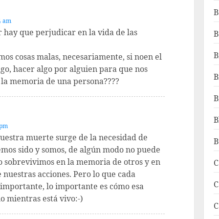
B
4 am
 hay que perjudicar en la vida de las
B
B
mos cosas malas, necesariamente, si noen el
go, hacer algo por alguien para que nos
B
en la memoria de una persona????
B
B
 pm
nuestra muerte surge de la necesidad de
B
emos sido y somos, de algún modo no puede
o sobrevivimos en la memoria de otros y en
C
 nuestras acciones. Pero lo que cada
C
 importante, lo importante es cómo esa
o mientras está vivo:-)
C