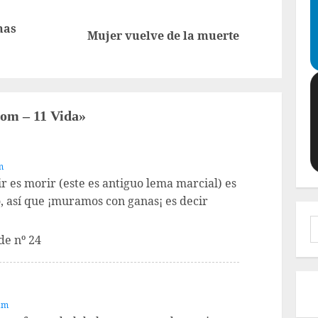
nas
Entrada
Siguiente
Mujer vuelve de la muerte
anterior:
entrada:
com – 11 Vida
»
m
ir es morir (este es antiguo lema marcial) es
o, así que ¡muramos con ganas¡ es decir
B
de nº 24
 am