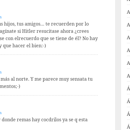
A
m
s hijos, tus amigos… te recuerden por lo
A
agínate si Hitler resucitase ahora ¿crees
A
se con elrecuerdo que se tiene de él? No hay
y que hacer el bien:-)
A
A
m
A
 más al norte. Y me parece muy sensata tu
mentos;-)
Á
Á
m
Á
 donde remas hay cocdrilos ya se q esta
Á