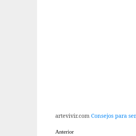
artevivir.com
Consejos para ser
Sigue
Anterior