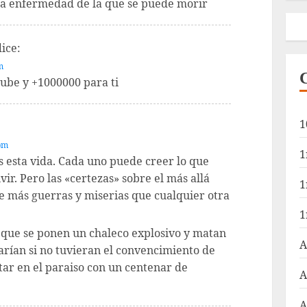
una enfermedad de la que se puede morir
dice:
m
tube y +1000000 para ti
1
 pm
1
s esta vida. Cada uno puede creer lo que
ir. Pero las «certezas» sobre el más allá
1
 más guerras y miserias que cualquier otra
1
s que se ponen un chaleco explosivo y matan
A
arían si no tuvieran el convencimiento de
tar en el paraiso con un centenar de
A
A