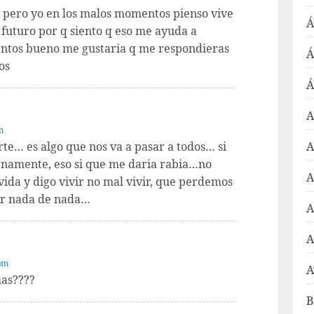
al pero yo en los malos momentos pienso vive
Á
l futuro por q siento q eso me ayuda a
ntos bueno me gustaria q me respondieras
Á
os
Á
A
m
te… es algo que nos va a pasar a todos… si
A
rnamente, eso si que me daria rabia…no
A
 vida y digo vivir no mal vivir, que perdemos
er nada de nada…
A
A
 pm
A
mas????
B