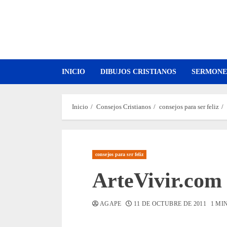
Saltar
al
contenido
INICIO
DIBUJOS CRISTIANOS
SERMONE
Inicio
Consejos Cristianos
consejos para ser feliz
consejos para ser feliz
ArteVivir.com 
AGAPE
11 DE OCTUBRE DE 2011
1 MI