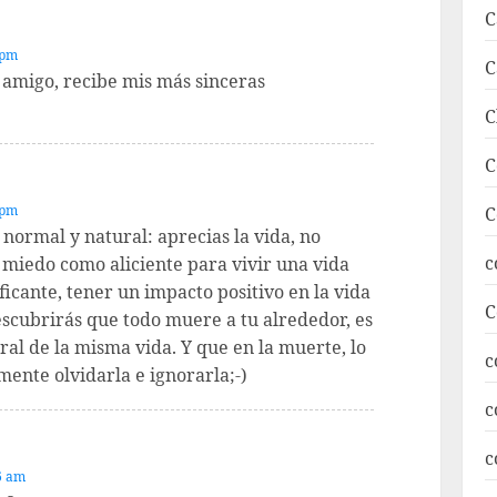
C
 pm
C
 amigo, recibe mis más sinceras
C
C
 pm
C
ormal y natural: aprecias la vida, no
c
 miedo como aliciente para vivir una vida
ficante, tener un impacto positivo en la vida
C
escubrirás que todo muere a tu alrededor, es
ral de la misma vida. Y que en la muerte, lo
c
mente olvidarla e ignorarla;-)
c
c
6 am