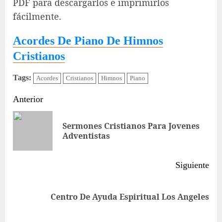
PDF para descargarlos e imprimirlos
fácilmente.
Acordes De Piano De Himnos
Cristianos
Tags:
Acordes
Cristianos
Himnos
Piano
Sigue
Anterior
leyendo
Sermones Cristianos Para Jovenes
Ent
Adventistas
ant
Siguiente
Siguiente
Centro De Ayuda Espiritual Los Angeles
entrada: