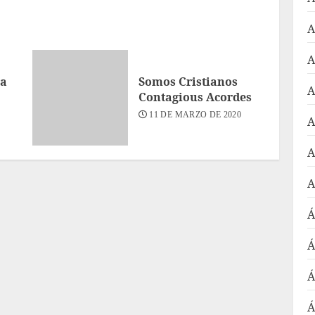
A
A
ra
Somos Cristianos
A
Contagious Acordes
11 DE MARZO DE 2020
A
A
A
Á
Á
Á
Á