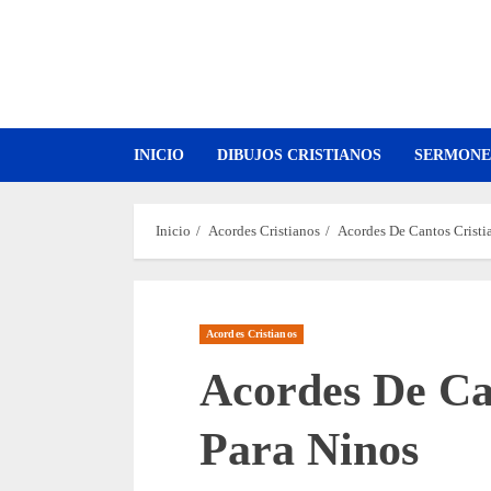
Saltar
al
contenido
INICIO
DIBUJOS CRISTIANOS
SERMONE
Inicio
Acordes Cristianos
Acordes De Cantos Cristi
Acordes Cristianos
Acordes De Ca
Para Ninos