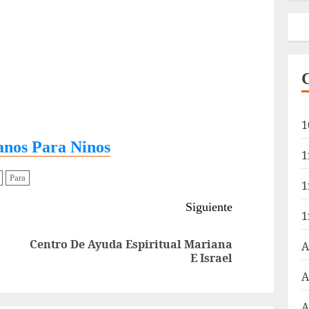
1
anos Para Ninos
1
Para
1
Siguiente
1
o
Centro De Ayuda Espiritual Mariana
A
Entrada
Siguiente
E Israel
anterior:
entrada:
A
A