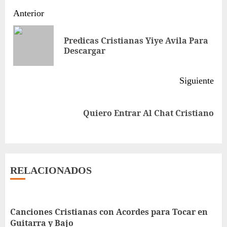
Sigue
Anterior
leyendo
Predicas Cristianas Yiye Avila Para
Ent
Descargar
ant
Siguiente
Siguiente
Quiero Entrar Al Chat Cristiano
entrada:
RELACIONADOS
Canciones Cristianas con Acordes para Tocar en
Guitarra y Bajo