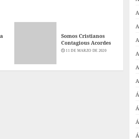
A
A
ra
Somos Cristianos
A
Contagious Acordes
11 DE MARZO DE 2020
A
A
A
Á
Á
Á
Á