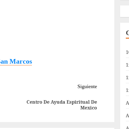
1
 San Marcos
1
1
Siguiente
1
Centro De Ayuda Espiritual De
A
Entrada
Siguiente
Mexico
anterior:
entrada:
A
A