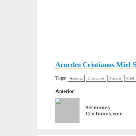
Acordes Cristianos Miel
Tags:
Acordes
Cristianos
Marcos
Miel
Sigue
Anterior
leyendo
Sermones
Cristianos.com