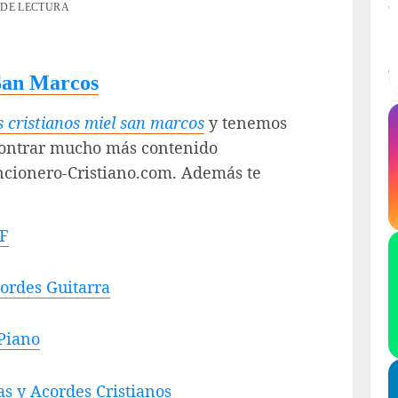
 DE LECTURA
 San Marcos
 cristianos miel san marcos
y tenemos
contrar mucho más contenido
ancionero-Cristiano.com. Además te
DF
cordes Guitarra
 Piano
as y Acordes Cristianos