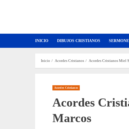
Saltar
al
contenido
INICIO
DIBUJOS CRISTIANOS
SERMONE
Inicio
Acordes Cristianos
Acordes Cristianos Miel 
Acordes Cristianos
Acordes Crist
Marcos