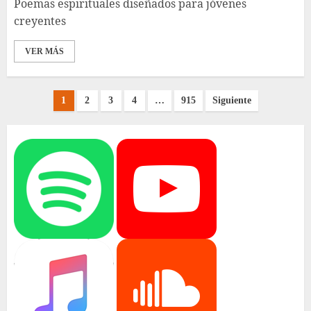
Poemas espirituales diseñados para jóvenes
creyentes
VER MÁS
Paginación
1
2
3
4
…
915
Siguiente
de
entradas